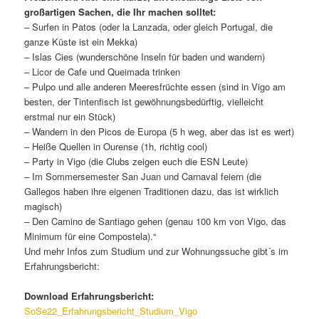
großartigen Sachen, die Ihr machen solltet:
– Surfen in Patos (oder la Lanzada, oder gleich Portugal, die
ganze Küste ist ein Mekka)
– Islas Cies (wunderschöne Inseln für baden und wandern)
– Licor de Cafe und Queimada trinken
– Pulpo und alle anderen Meeresfrüchte essen (sind in Vigo am
besten, der Tintenfisch ist gewöhnungsbedürftig, vielleicht
erstmal nur ein Stück)
– Wandern in den Picos de Europa (5 h weg, aber das ist es wert)
– Heiße Quellen in Ourense (1h, richtig cool)
– Party in Vigo (die Clubs zeigen euch die ESN Leute)
– Im Sommersemester San Juan und Carnaval feiern (die
Gallegos haben ihre eigenen Traditionen dazu, das ist wirklich
magisch)
– Den Camino de Santiago gehen (genau 100 km von Vigo, das
Minimum für eine Compostela).“
Und mehr Infos zum Studium und zur Wohnungssuche gibt´s im
Erfahrungsbericht:
Download Erfahrungsbericht:
SoSe22_Erfahrungsbericht_Studium_Vigo