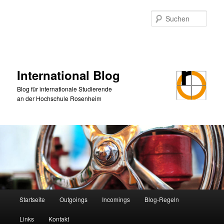
Zum
primären
Such
Inhalt
springen
International Blog
Blog für internationale Studierende
an der Hochschule Rosenheim
Hauptmenü
Startseite
Outgoings
Incomings
Blog-Regeln
Links
Kontakt