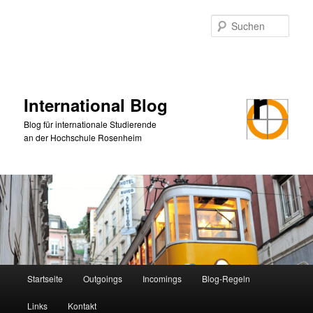
Zum
primären
Such
Inhalt
springen
International Blog
Blog für internationale Studierende
an der Hochschule Rosenheim
Hauptmenü
Startseite
Outgoings
Incomings
Blog-Regeln
Links
Kontakt