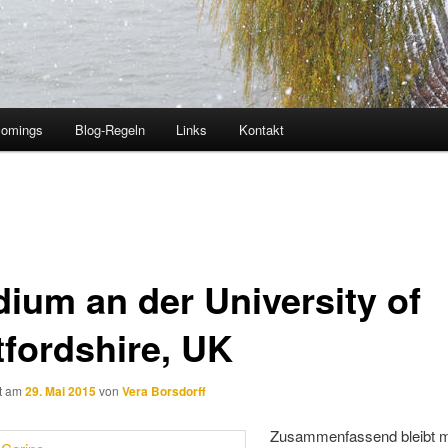
comings
Blog-Regeln
Links
Kontakt
dium an der University of
tfordshire, UK
ht am
29. Mai 2015
von
Vera Borsdorff
Zusammenfassend bleibt m