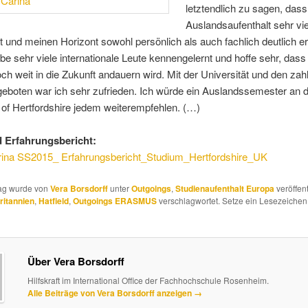
letztendlich zu sagen, das
Auslandsaufenthalt sehr vi
at und meinen Horizont sowohl persönlich als auch fachlich deutlich er
abe sehr viele internationale Leute kennengelernt und hoffe sehr, dass
ch weit in die Zukunft andauern wird. Mit der Universität und den zah
geboten war ich sehr zufrieden. Ich würde ein Auslandssemester an 
 of Hertfordshire jedem weiterempfehlen. (…)
 Erfahrungsbericht:
ina SS2015_ Erfahrungsbericht_Studium_Hertfordshire_UK
rag wurde von
Vera Borsdorff
unter
Outgoings
,
Studienaufenthalt Europa
veröffent
ritannien
,
Hatfield
,
Outgoings ERASMUS
verschlagwortet. Setze ein Lesezeichen
Über Vera Borsdorff
Hilfskraft im International Office der Fachhochschule Rosenheim.
Alle Beiträge von Vera Borsdorff anzeigen
→