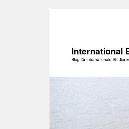
Zum
primären
Inhalt
springen
International 
Blog für internationale Studie