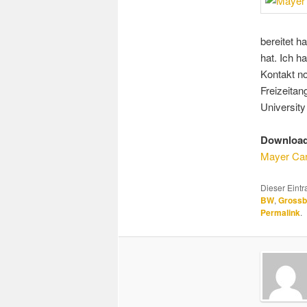
bereitet h
hat. Ich h
Kontakt no
Freizeitan
University
Download
Mayer Car
Dieser Eint
BW
,
Grossb
Permalink
.