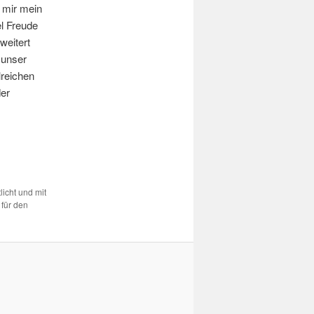
s mir mein
el Freude
weitert
 unser
lreichen
der
licht und mit
 für den