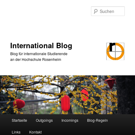
Zum
primären
Such
Inhalt
springen
International Blog
Blog für internationale Studierende
an der Hochschule Rosenheim
Hauptmenü
Startseite
Outgoings
Incomings
Blog-Regeln
Links
Kontakt