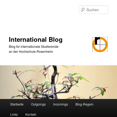
Zum
primären
Such
Inhalt
springen
International Blog
Blog für internationale Studierende
an der Hochschule Rosenheim
Hauptmenü
Startseite
Outgoings
Incomings
Blog-Regeln
Links
Kontakt