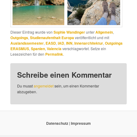
Dieser Eintrag wurde von
Sophie Wandinger
unter
Allgemein
,
Outgoings
,
Studienaufenthalt Europa
veröffentlicht und mit
Auslandssemester
,
EASD
,
IAD
,
INN
,
Innenarchitektur
,
Outgoings
ERASMUS
,
Spanien
,
Valencia
verschlagwortet. Setze ein
Lesezeichen für den
Permalink
.
Schreibe einen Kommentar
Du musst
angemeldet
sein, um einen Kommentar
abzugeben.
Datenschutz
|
Impressum