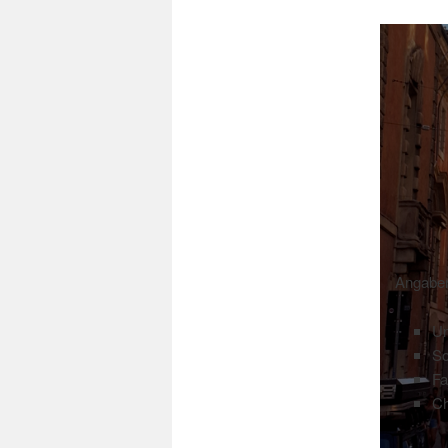
Angabe
Un
S
Fa
Ch