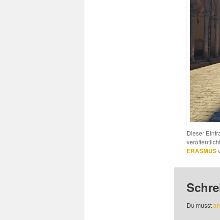
Dieser Eint
veröffentlich
ERASMUS
v
Schre
Du musst
an