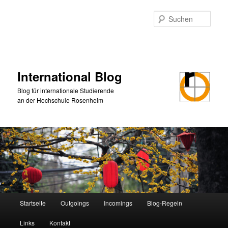
Zum
primären
Such
Inhalt
springen
International Blog
Blog für internationale Studierende
an der Hochschule Rosenheim
Hauptmenü
Startseite
Outgoings
Incomings
Blog-Regeln
Links
Kontakt