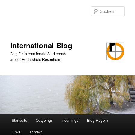
Zum
primären
Such
Inhalt
springen
International Blog
Blog für internationale Studierende
an der Hochschule Rosenheim
Hauptmenü
Startseite
Outgoings
Incomings
Blog-Regeln
Links
Kontakt