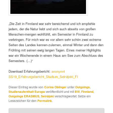
„Die Zeit in Finnland war sehr bereichernd und ich empfehle
jedem, der die Natur liebt und sich auch abseits von großen
Menschen-mengen wohlfühlt, ein Semester in Finnland zu
verbringen. Für mich war es vor allem sehr schön zwei extreme
Seiten des Landes kennen-zulernen, einmal Winter und dann den
Frühling mit seinen ewig langen Tagen. Eines meiner Highlights
war ein Wochenende in einem Haus am See zum Abschluss des
Semesters. (…)“
Download Erfahrungsbericht:
anonym4
SS19_Erfahrungsbericht_Studium_Seinäjoki_FI
Dieser Eintrag wurde von
Corina Oblinger
unter
Outgoings
,
Studienaufenthalt Europa
veröffentlicht und mit
BW
,
Finnland
,
Outgoings ERASMUS
,
Seinäjoki
verschlagwortet. Setze ein
Lesezeichen für den
Permalink
.