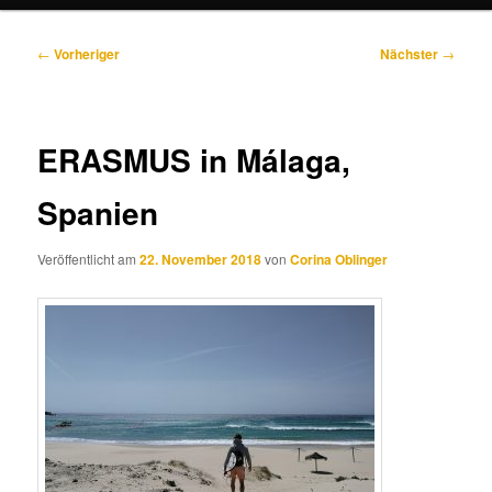
Beitragsnavigation
←
Vorheriger
Nächster
→
ERASMUS in Málaga,
Spanien
Veröffentlicht am
22. November 2018
von
Corina Oblinger