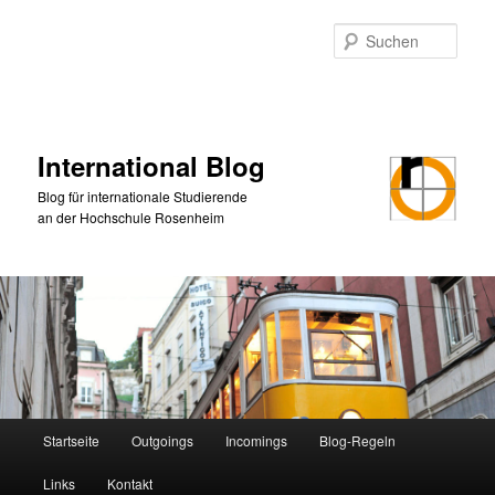
Zum
primären
Such
Inhalt
springen
International Blog
Blog für internationale Studierende
an der Hochschule Rosenheim
Hauptmenü
Startseite
Outgoings
Incomings
Blog-Regeln
Links
Kontakt