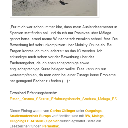
„Für mich war schon immer klar, dass mein Auslandssemester in
Spanien stattfinden soll und da ich nur Positives über Málaga
gehört hatte, stand meine Wunschstadt ziemlich schnell fest. Die
Bewerbung lief sehr unkompliziert über Mobility Online ab. Bei
Fragen konnte ich mich jederzeit an das IO wenden. Ich
erkundigte mich schon vor der Bewerbung über das
Fächerangebot, da ich spanischsprachige sowie
englischsprachige Kurse belegen wollte. Dies kann ich nur
weiterempfehlen, da man dann bei einer Zusage keine Probleme
hat genügend Fächer zu finden (…).“
Download Erfahrungsbericht:
Esterl_Kristina_SS2018_Erfahrungsbericht_Studium_Malaga_ES
Dieser Eintrag wurde von
Corina Oblinger
unter
Outgoings
,
Studienaufenthalt Europa
veröffentlicht und mit
BW
,
Malaga
,
Outgoings ERASMUS
,
Spanien
verschlagwortet. Setze ein
Lesezeichen für den
Permalink
.