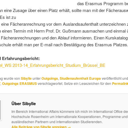
das Erasmus Programm b
 eine Zusage über einen Platz erhält, sollte man mit der Fächeraus
Es ist zu
 eine Fächeranrechnung vor dem Auslandsaufenthalt unterzeichnen 
 einen Termin mit Herrn Prof. Dr. Gußmann ausmachen und einmal ü
 Fächeranrechnungen und den Ablauf informieren. Einen Kurskatalog
chule erhält man per E-mail nach Bestätigung des Erasmus Platzes
 Erfahrungsbericht:
l_WS 2013-14_Erfahrungsbericht_Studium_Brüssel_BE
rag wurde von
Sibylle
unter
Outgoings
,
Studienaufenthalt Europa
veröffentlicht und
W
,
Outgoings ERASMUS
verschlagwortet. Setze ein Lesezeichen für den
Permalin
Über Sibylle
Im Bereich International Affairs kümmere ich mich im International Office de
Hochschule Rosenheim um internationale Kooperationen, Programme und 
ausländischen Partnern und internationalen Studierenden.
Alle Beiträge von Sibylle anzeigen
→