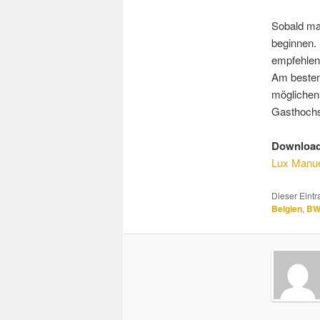
Sobald man
beginnen. 
empfehlen
Am besten
möglichen
Gasthochs
Download
Lux Manue
Dieser Eint
Belgien
,
B