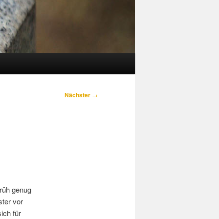
Nächster
→
 früh genug
ter vor
ich für