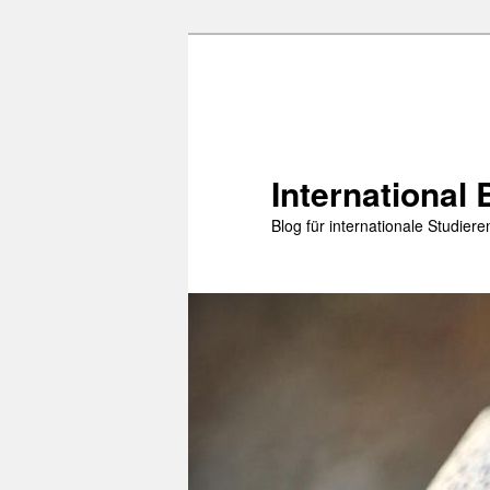
Zum
primären
Inhalt
springen
International 
Blog für internationale Studie