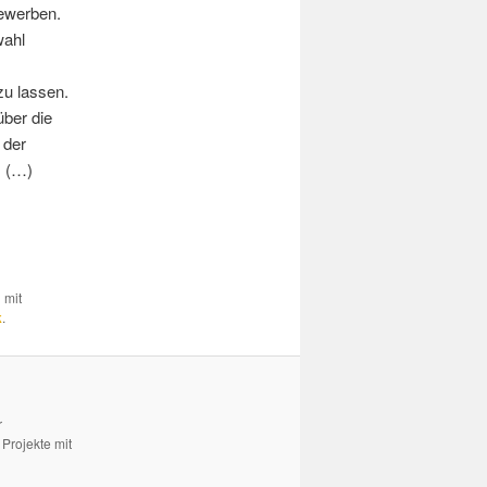
ewerben.
wahl
zu lassen.
ber die
 der
. (…)
 mit
k
.
r
Projekte mit