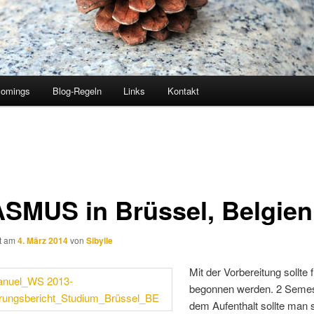
comings
Blog-Regeln
Links
Kontakt
SMUS in Brüssel, Belgien
ht am
4. März 2014
von
Sibylle
Mit der Vorbereitung sollte
begonnen werden. 2 Semes
dem Aufenthalt sollte man s