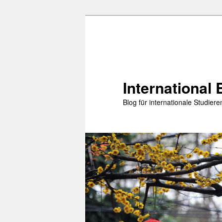
Zum
primären
Inhalt
springen
International 
Blog für internationale Studie