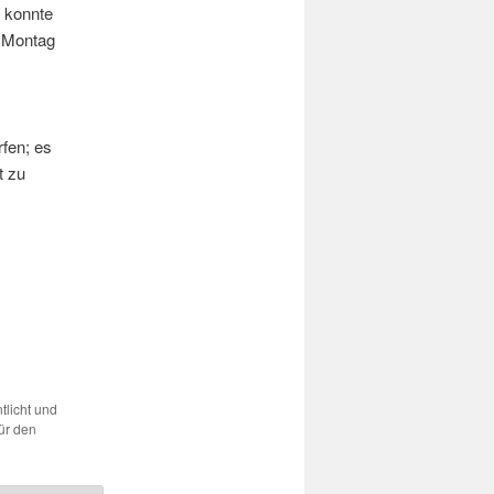
n konnte
 Montag
;
rfen; es
t zu
tlicht und
ür den