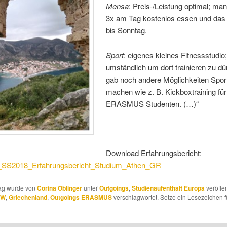
Mensa
: Preis-/Leistung optimal; ma
3x am Tag kostenlos essen und das
bis Sonntag.
Sport
: eigenes kleines Fitnessstudio
umständlich um dort trainieren zu dü
gab noch andere Möglichkeiten Spor
machen wie z. B. Kickboxtraining für
ERASMUS Studenten. (…)“
Download Erfahrungsbericht:
SS2018_Erfahrungsbericht_Studium_Athen_GR
rag wurde von
Corina Oblinger
unter
Outgoings
,
Studienaufenthalt Europa
veröffen
BW
,
Griechenland
,
Outgoings ERASMUS
verschlagwortet. Setze ein Lesezeichen f