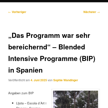
Beitragsnavigation
←
Vorheriger
Nächster
→
„Das Programm war sehr
bereichernd“ – Blended
Intensive Programme (BIP)
in Spanien
Veröffentlicht am
4. Juni 2025
von
Sophie Wandinger
Angaben zum BIP
Lljota – Escola d´Art i