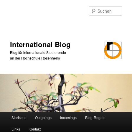
Zum
primären
Such
Inhalt
springen
International Blog
Blog für internationale Studierende
an der Hochschule Rosenheim
Hauptmenü
Startseite
Outgoings
Incomings
Blog-Regeln
Links
Kontakt