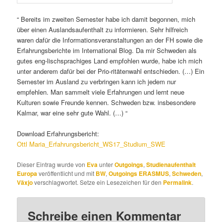
“ Bereits im zweiten Semester habe ich damit begonnen, mich
über einen Auslandsaufenthalt zu informieren. Sehr hilfreich
waren dafür die Informationsveranstaltungen an der FH sowie die
Erfahrungsberichte im International Blog. Da mir Schweden als
gutes eng-lischsprachiges Land empfohlen wurde, habe ich mich
unter anderem dafür bei der Prio-ritätenwahl entschieden. (…) Ein
Semester im Ausland zu verbringen kann ich jedem nur
empfehlen. Man sammelt viele Erfahrungen und lernt neue
Kulturen sowie Freunde kennen. Schweden bzw. insbesondere
Kalmar, war eine sehr gute Wahl. (…) “
Download Erfahrungsbericht:
Ottl Maria_Erfahrungsbericht_WS17_Studium_SWE
Dieser Eintrag wurde von
Eva
unter
Outgoings
,
Studienaufenthalt
Europa
veröffentlicht und mit
BW
,
Outgoings ERASMUS
,
Schweden
,
Växjo
verschlagwortet. Setze ein Lesezeichen für den
Permalink
.
Schreibe einen Kommentar