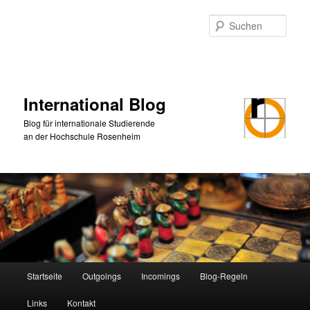
Zum
primären
Such
Inhalt
springen
International Blog
Blog für internationale Studierende
an der Hochschule Rosenheim
Hauptmenü
Startseite
Outgoings
Incomings
Blog-Regeln
Links
Kontakt