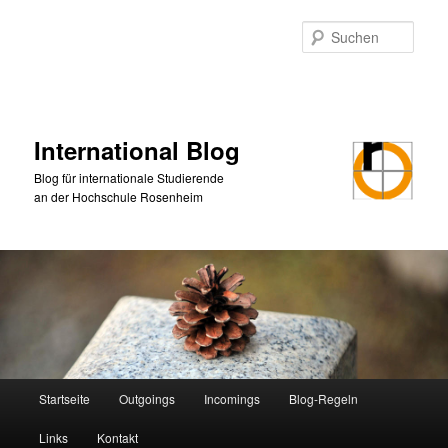
Zum
primären
Such
Inhalt
springen
International Blog
Blog für internationale Studierende
an der Hochschule Rosenheim
Hauptmenü
Startseite
Outgoings
Incomings
Blog-Regeln
Links
Kontakt