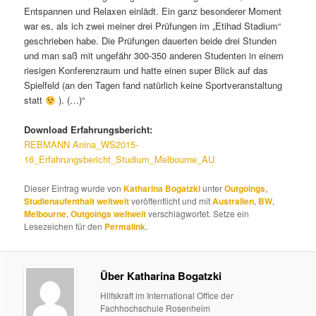
Entspannen und Relaxen einlädt. Ein ganz besonderer Moment
war es, als ich zwei meiner drei Prüfungen im „Etihad Stadium“
geschrieben habe. Die Prüfungen dauerten beide drei Stunden
und man saß mit ungefähr 300-350 anderen Studenten in einem
riesigen Konferenzraum und hatte einen super Blick auf das
Spielfeld (an den Tagen fand natürlich keine Sportveranstaltung
statt
). (…)“
Download Erfahrungsbericht:
REBMANN Anina_WS2015-
16_Erfahrungsbericht_Studium_Melbourne_AU
Dieser Eintrag wurde von
Katharina Bogatzki
unter
Outgoings
,
Studienaufenthalt weltweit
veröffentlicht und mit
Australien
,
BW
,
Melbourne
,
Outgoings weltweit
verschlagwortet. Setze ein
Lesezeichen für den
Permalink
.
Über Katharina Bogatzki
Hilfskraft im International Office der
Fachhochschule Rosenheim