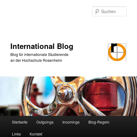
Zum
primären
Such
Inhalt
springen
International Blog
Blog für internationale Studierende
an der Hochschule Rosenheim
Hauptmenü
Startseite
Outgoings
Incomings
Blog-Regeln
Links
Kontakt