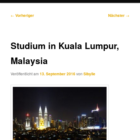
Beitragsnavigation
←
Vorheriger
Nächster
→
Studium in Kuala Lumpur,
Malaysia
Veröffentlicht am
13. September 2016
von
Sibylle