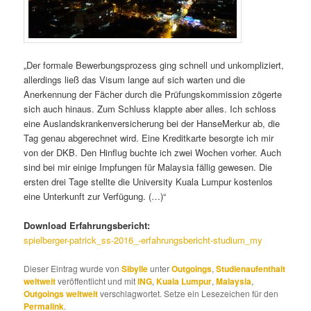
„Der formale Bewerbungsprozess ging schnell und unkompliziert,
allerdings ließ das Visum lange auf sich warten und die
Anerkennung der Fächer durch die Prüfungskommission zögerte
sich auch hinaus. Zum Schluss klappte aber alles. Ich schloss
eine Auslandskrankenversicherung bei der HanseMerkur ab, die
Tag genau abgerechnet wird. Eine Kreditkarte besorgte ich mir
von der DKB. Den Hinflug buchte ich zwei Wochen vorher. Auch
sind bei mir einige Impfungen für Malaysia fällig gewesen. Die
ersten drei Tage stellte die University Kuala Lumpur kostenlos
eine Unterkunft zur Verfügung. (…)“
Download Erfahrungsbericht:
spielberger-patrick_ss-2016_-erfahrungsbericht-studium_my
Dieser Eintrag wurde von
Sibylle
unter
Outgoings
,
Studienaufenthalt
weltweit
veröffentlicht und mit
ING
,
Kuala Lumpur
,
Malaysia
,
Outgoings weltweit
verschlagwortet. Setze ein Lesezeichen für den
Permalink
.