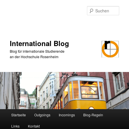
Zum
primären
Such
Inhalt
springen
International Blog
Blog für internationale Studierende
an der Hochschule Rosenheim
Hauptmenü
Startseite
Outgoings
Incomings
Blog-Regeln
Links
Kontakt