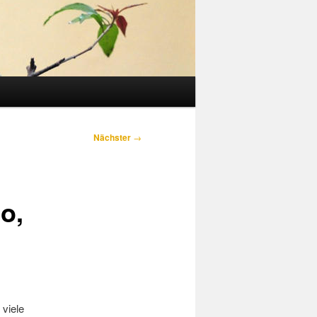
Nächster
→
o,
 viele