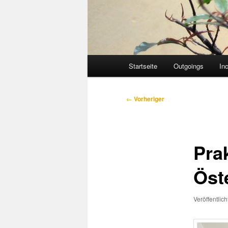
Hauptmenü
Startseite
Outgoings
In
Beitragsnavigation
←
Vorheriger
Pra
Öst
Veröffentlic