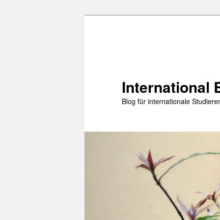
Zum
primären
Inhalt
springen
International 
Blog für internationale Studie