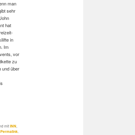
 Wenn man
ibt sehr
 John
t hat
eizeit-
lifte in
n. Im
vents, vor
dkette zu
n und über
ls
und mit
INN
,
n
Permalink
.