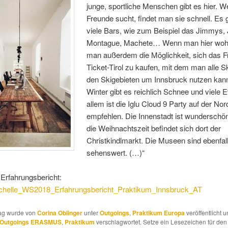
junge, sportliche Menschen gibt es hier.
Freunde sucht, findet man sie schnell. Es g
viele Bars, wie zum Beispiel das Jimmys,
Montague, Machete… Wenn man hier wohn
man außerdem die Möglichkeit, sich das Fr
Ticket-Tirol zu kaufen, mit dem man alle Ski
den Skigebieten um Innsbruck nutzen kan
Winter gibt es reichlich Schnee und viele E
allem ist die Iglu Cloud 9 Party auf der Nor
empfehlen. Die Innenstadt ist wunderschö
die Weihnachtszeit befindet sich dort der
Christkindlmarkt. Die Museen sind ebenfal
sehenswert. (…)“
Erfahrungsbericht:
chelle_WS2018_Erfahrungsbericht_Praktikum_Innsbruck_AT
rag wurde von
Corina Oblinger
unter
Outgoings
,
Praktikum Europa
veröffentlicht 
Outgoings ERASMUS
,
Praktikum
verschlagwortet. Setze ein Lesezeichen für de