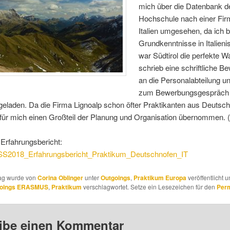
mich über die Datenbank d
Hochschule nach einer Fir
Italien umgesehen, da ich b
Grundkenntnisse in Italieni
war Südtirol die perfekte W
schrieb eine schriftliche 
an die Personalabteilung u
zum Bewerbungsgespräch
geladen. Da die Firma Lignoalp schon öfter Praktikanten aus Deutsch
 für mich einen Großteil der Planung und Organisation übernommen. 
Erfahrungsbericht:
S2018_Erfahrungsbericht_Praktikum_Deutschnofen_IT
rag wurde von
Corina Oblinger
unter
Outgoings
,
Praktikum Europa
veröffentlicht 
goings ERASMUS
,
Praktikum
verschlagwortet. Setze ein Lesezeichen für den
Perm
ibe einen Kommentar