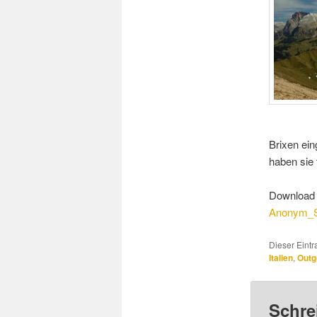
Brixen ein
haben sie
Download 
Anonym_S
Dieser Eint
Italien
,
Out
Schre