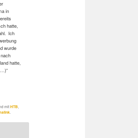
er
ma in
ereits
sch hatte,
ahl. Ich
Bewerbung
nd wurde
 nach
land hatte,
(…)“
und mit
HTB
,
alink
.