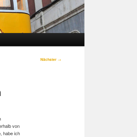
Nächster
→
n
n
erhalb von
, habe ich