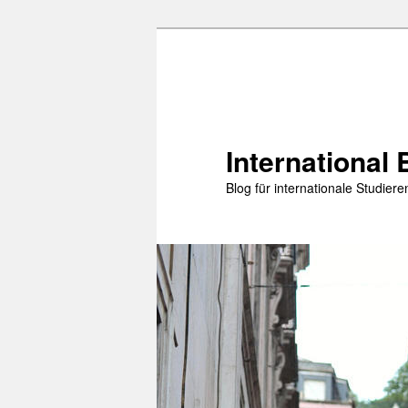
Zum
primären
Inhalt
springen
International 
Blog für internationale Studie