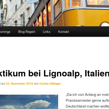
comings
Blog-Regeln
Links
Kontakt
tikum bei Lignoalp, Italie
ht am
22. November 2018
von
Corina Oblinger
„Da ich von Anfang an mei
Praxissemester gerne auß
Deutschland machen wollte