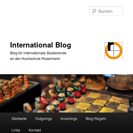
Zum
primären
Such
Inhalt
springen
International Blog
Blog für internationale Studierende
an der Hochschule Rosenheim
Hauptmenü
Startseite
Outgoings
Incomings
Blog-Regeln
Links
Kontakt