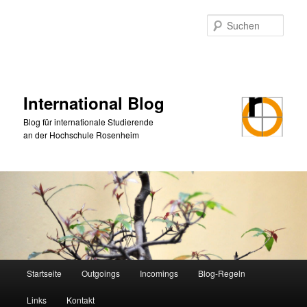
Zum
primären
Such
Inhalt
springen
International Blog
Blog für internationale Studierende
an der Hochschule Rosenheim
Hauptmenü
Startseite
Outgoings
Incomings
Blog-Regeln
Links
Kontakt