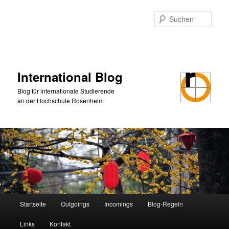
Zum
primären
Such
Inhalt
springen
International Blog
Blog für internationale Studierende
an der Hochschule Rosenheim
Hauptmenü
Startseite
Outgoings
Incomings
Blog-Regeln
Links
Kontakt