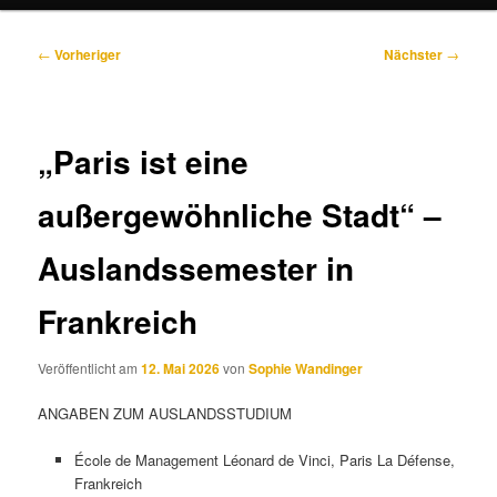
Beitragsnavigation
←
Vorheriger
Nächster
→
„Paris ist eine
außergewöhnliche Stadt“ –
Auslandssemester in
Frankreich
Veröffentlicht am
12. Mai 2026
von
Sophie Wandinger
ANGABEN ZUM AUSLANDSSTUDIUM
École de Management Léonard de Vinci, Paris La Défense,
Frankreich