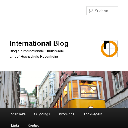
Zum
primären
Such
Inhalt
springen
International Blog
Blog für internationale Studierende
an der Hochschule Rosenheim
Hauptmenü
Startseite
Outgoings
Incomings
Blog-Regeln
Links
Kontakt