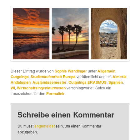
Dieser Eintrag wurde von
Sophie Wandinger
unter
Allgemein
,
Outgoings
,
Studienaufenthalt Europa
veröffentlicht und mit
Almeria
,
Andalusien
,
Auslandssemester
,
Outgoings ERASMUS
,
Spanien
,
WI
,
Wirtschaftsingenieurwesen
verschlagwortet. Setze ein
Lesezeichen für den
Permalink
.
Schreibe einen Kommentar
Du musst
angemeldet
sein, um einen Kommentar
abzugeben.