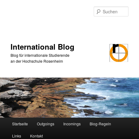
Zum
primären
Such
Inhalt
springen
International Blog
Blog für internationale Studierende
an der Hochschule Rosenheim
Hauptmenü
Startseite
Outgoings
Incomings
Blog-Regeln
Links
Kontakt