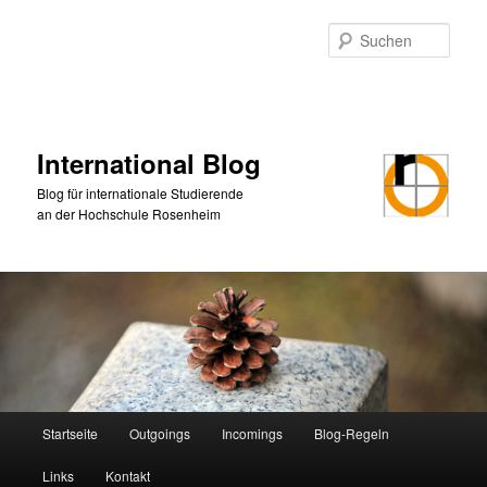
Zum
primären
Such
Inhalt
springen
International Blog
Blog für internationale Studierende
an der Hochschule Rosenheim
Hauptmenü
Startseite
Outgoings
Incomings
Blog-Regeln
Links
Kontakt