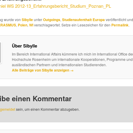
niel WS 2012-13_Erfahrungsbericht_Studium_Poznan_PL
rag wurde von
Sibylle
unter
Outgoings
,
Studienaufenthalt Europa
veröffentlicht und
 ERASMUS
,
Polen
,
WI
verschlagwortet. Setze ein Lesezeichen für den
Permalink
.
Über Sibylle
Im Bereich International Affairs kümmere ich mich im International Office de
Hochschule Rosenheim um internationale Kooperationen, Programme und 
ausländischen Partnern und internationalen Studierenden.
Alle Beiträge von Sibylle anzeigen
→
ibe einen Kommentar
gemeldet
sein, um einen Kommentar abzugeben.