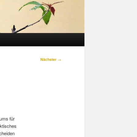
Nächster
→
iums für
ktisches
cheiden