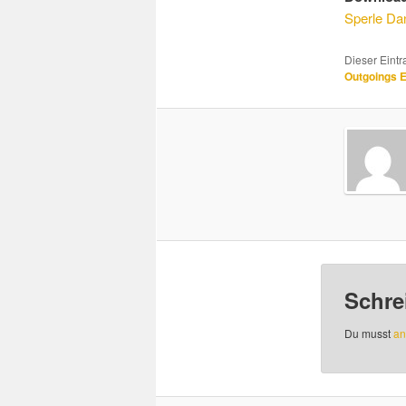
Sperle Da
Dieser Eint
Outgoings
Schre
Du musst
an