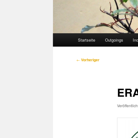
Hauptmenü
Startseite
Outgoings
In
Beitragsnavigation
←
Vorheriger
ERA
Veröffentlic