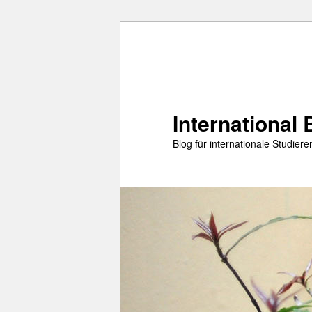
Zum
primären
Inhalt
springen
International 
Blog für internationale Studie