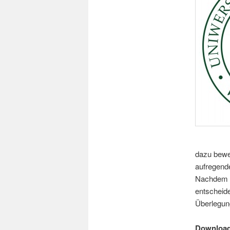
dazu beweg
aufregend
Nachdem m
entscheide
Überlegung
Download