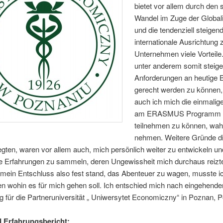
bietet vor allem durch den 
Wandel im Zuge der Global
und die tendenziell steigen
internationale Ausrichtung 
Unternehmen viele Vorteil
unter anderem somit steig
Anforderungen an heutige 
gerecht werden zu können,
auch ich mich die einmalig
am ERASMUS Programm
teilnehmen zu können, wah
nehmen. Weitere Gründe d
ten, waren vor allem auch, mich persönlich weiter zu entwickeln u
e Erfahrungen zu sammeln, deren Ungewissheit mich durchaus reizt
ein Entschluss also fest stand, das Abenteuer zu wagen, musste i
n wohin es für mich gehen soll. Ich entschied mich nach eingehende
 für die Partneruniversität „ Uniwersytet Economiczny“ in Poznan, P
 Erfahrungsbericht: