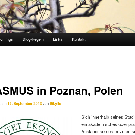
comings
Blog-Regeln
Links
Kontakt
SMUS in Poznan, Polen
ht am
13. September 2013
von
Sibylle
Sich innerhalb seines Stud
ein akademisches oder pra
Auslandssemester zu ents