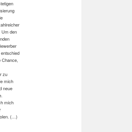
stetigen
isierung
de
zahlreicher
e. Um den
enden
Bewerber
 entschied
e Chance,
r zu
ie mich
nd neue
e.
ch mich
r
olen. (…)