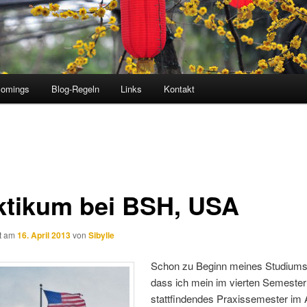
comings
Blog-Regeln
Links
Kontakt
ktikum bei BSH, USA
ht am
16. April 2013
von
Sibylle
Schon zu Beginn meines Studiums 
dass ich mein im vierten Semester
stattfindendes Praxissemester im