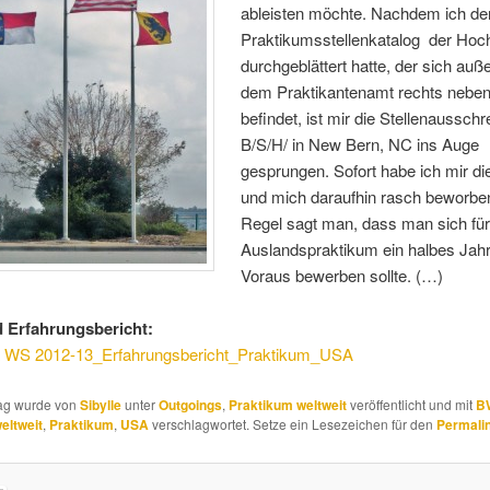
ableisten möchte. Nachdem ich de
Praktikumsstellenkatalog der Hoc
durchgeblättert hatte, der sich auß
dem Praktikantenamt rechts neben
befindet, ist mir die Stellenaussch
B/S/H/ in New Bern, NC ins Auge
gesprungen. Sofort habe ich mir die
und mich daraufhin rasch beworben
Regel sagt man, dass man sich für
Auslandspraktikum ein halbes Jah
Voraus bewerben sollte. (…)
 Erfahrungsbericht:
a WS 2012-13_Erfahrungsbericht_Praktikum_USA
rag wurde von
Sibylle
unter
Outgoings
,
Praktikum weltweit
veröffentlicht und mit
B
eltweit
,
Praktikum
,
USA
verschlagwortet. Setze ein Lesezeichen für den
Permali