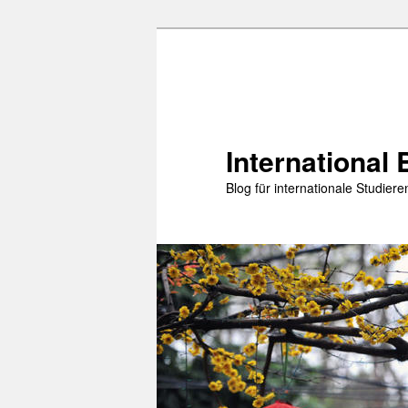
Zum
primären
Inhalt
springen
International 
Blog für internationale Studie