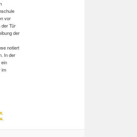
n
hschule
en vor
 der Tür
reibung der
se notiert
. In der
 ein
r im
W
,
nk
.