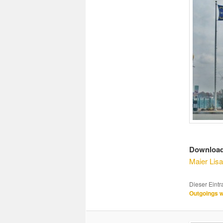
Download
Maier Lis
Dieser Eint
Outgoings w