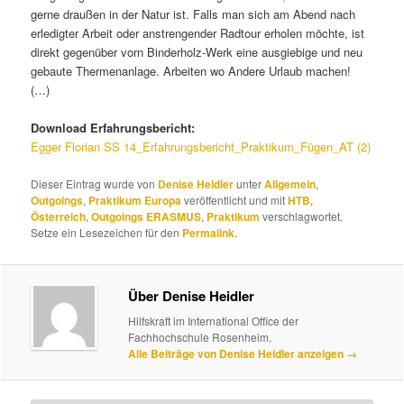
gerne draußen in der Natur ist. Falls man sich am Abend nach
erledigter Arbeit oder anstrengender Radtour erholen möchte, ist
direkt gegenüber vorn Binderholz-Werk eine ausgiebige und neu
gebaute Thermenanlage. Arbeiten wo Andere Urlaub machen!
(…)
Download Erfahrungsbericht:
Egger Florian SS 14_Erfahrungsbericht_Praktikum_Fügen_AT (2)
Dieser Eintrag wurde von
Denise Heidler
unter
Allgemein
,
Outgoings
,
Praktikum Europa
veröffentlicht und mit
HTB
,
Österreich
,
Outgoings ERASMUS
,
Praktikum
verschlagwortet.
Setze ein Lesezeichen für den
Permalink
.
Über Denise Heidler
Hilfskraft im International Office der
Fachhochschule Rosenheim.
Alle Beiträge von Denise Heidler anzeigen
→