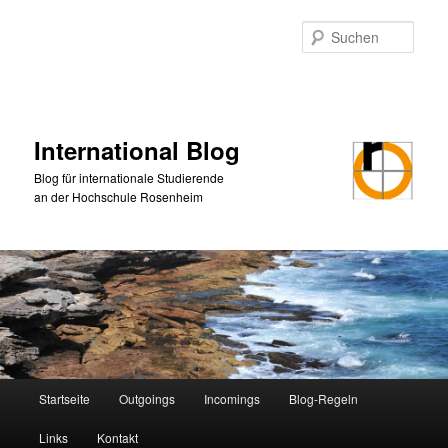
Zum
primären
Such
Inhalt
springen
International Blog
Blog für internationale Studierende
an der Hochschule Rosenheim
Hauptmenü
Startseite
Outgoings
Incomings
Blog-Regeln
Links
Kontakt