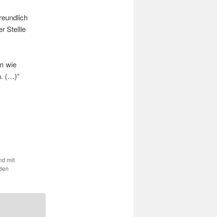
reundlich
r Stellle
m wie
n. (…)“
nd mit
 den