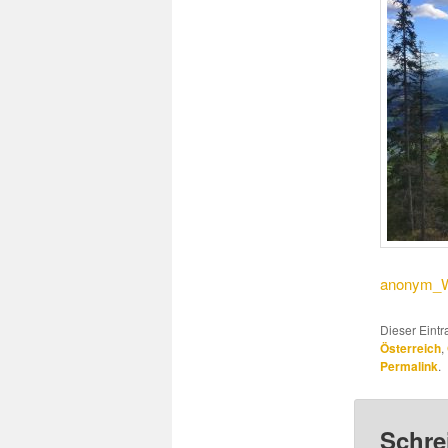
anonym_W
Dieser Eint
Österreich
,
Permalink
.
Schre