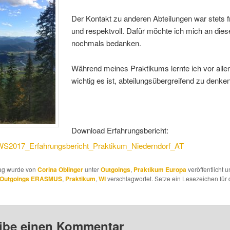
Der Kontakt zu anderen Abteilungen war stets f
und respektvoll. Dafür möchte ich mich an diese
nochmals bedanken.
Während meines Praktikums lernte ich vor alle
wichtig es ist, abteilungsübergreifend zu denke
Download Erfahrungsbericht:
S2017_Erfahrungsbericht_Praktikum_Niederndorf_AT
rag wurde von
Corina Oblinger
unter
Outgoings
,
Praktikum Europa
veröffentlicht u
Outgoings ERASMUS
,
Praktikum
,
WI
verschlagwortet. Setze ein Lesezeichen für
ibe einen Kommentar