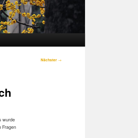
Nächster
→
ch
es wurde
n Fragen