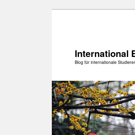
Zum
primären
Inhalt
springen
International 
Blog für internationale Studie