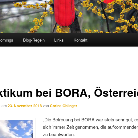
comings
Blog-Regeln
Links
Kontakt
ktikum bei BORA, Österrei
ht am
23. November 2018
von
Corina Oblinger
„Die Betreuung bei BORA war stets sehr gut, 
sich immer Zeit genommen, die aufkommende
zu beantworten.