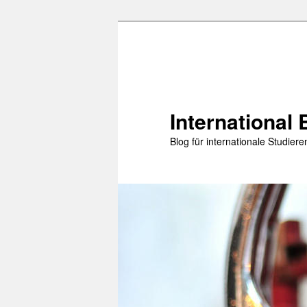
Zum
primären
Inhalt
springen
International 
Blog für internationale Studie