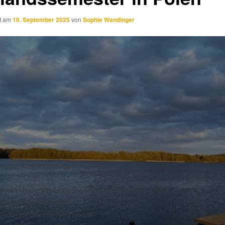
ht am
10. September 2025
von
Sophie Wandinger
 zum Auslandsstudium:
znań University of Economics and Business, Polen
ommersemester 2025
, Wirtschaftsingenieurwesen