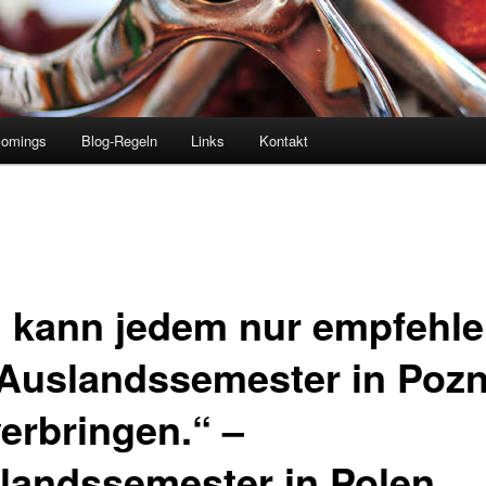
comings
Blog-Regeln
Links
Kontakt
h kann jedem nur empfehle
 Auslandssemester in Poz
verbringen.“ –
landssemester in Polen