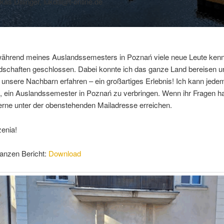
kas Dillinger, lukdill@t-online.de
während meines Auslandssemesters in Poznań viele neue Leute kenn
dschaften geschlossen. Dabei konnte ich das ganze Land bereisen u
unsere Nachbarn erfahren – ein großartiges Erlebnis! Ich kann jede
, ein Auslandssemester in Poznań zu verbringen. Wenn ihr Fragen ha
erne unter der obenstehenden Mailadresse erreichen.
enia!
ganzen Bericht:
Download