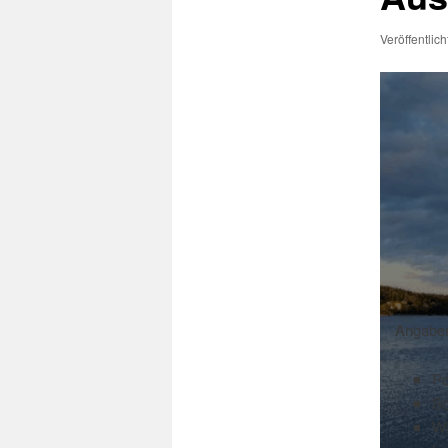
Veröffentlic
Angaben
Po
S
WI