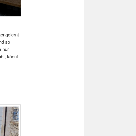
engelernt
nd so
m nur
bt, könnt