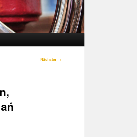
Nächster
→
n,
nań