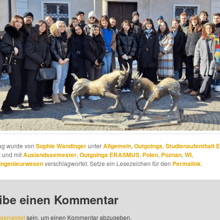
rag wurde von
Sophie Wandinger
unter
Allgemein
,
Outgoings
,
Studienaufenthalt 
t und mit
Auslandssemester
,
Outgoings ERASMUS
,
Polen
,
Poznan
,
WI
,
singenieurwesen
verschlagwortet. Setze ein Lesezeichen für den
Permalink
.
ibe einen Kommentar
gemeldet
sein, um einen Kommentar abzugeben.