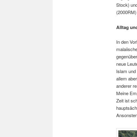
Stock) und
(2000RM) a
Alltag und
In den Vor
malaiische
gegenüber
neue Leute
Islam und 
allem aber
anderer re
Meine Empf
Zeit ist s
hauptsäch
Ansonsten