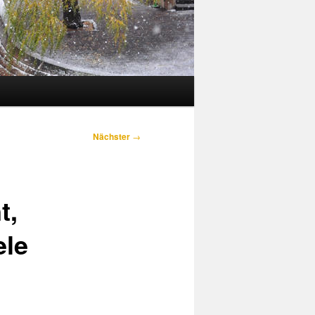
Nächster
→
t,
ele