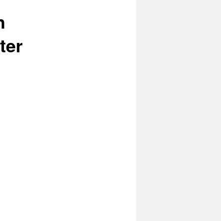
h
ter