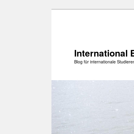
Zum
primären
Inhalt
springen
International 
Blog für internationale Studie