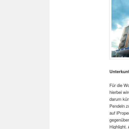
Unterkunf
Für die Wo
hierbei wi
darum kümm
Pendeln z
auf iPrope
gegenüber 
Highlight