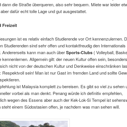
 dann die Straße überqueren, also sehr bequem. Miete war leider e
ber dafür echt tolle Lage und gut ausgestattet.
 Freizeit
lesungen ist es relativ einfach Studierende vor Ort kennenzulernen. D
n Studierenden sind sehr offen und kontaktfreudig den Internationals
. Andererseits kann man auch über
Sports-Clubs
( Volleyball, Basket
 kennenlernen. Allgemein gilt: der neuen Kultur offen sein, besonde
sich nicht von der deutschen Kultur und Denkweise einschränken la
: Respektvoll sein! Man ist nur Gast im fremden Land und sollte Ge
spektieren.
ehlung ist Malaysia komplett zu bereisen. Es gibt so viel zu sehen 
chneller vorbei als man denkt. Penang würde ich definitiv empfehlen,
lich wegen des Essens aber auch der Kek-Lok-Si Tempel ist sehensw
 steht einem Südostasien offen, je nachdem was man sehen will.