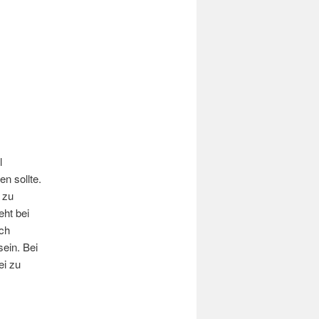
l
n sollte.
 zu
eht bei
uch
ein. Bei
ei zu