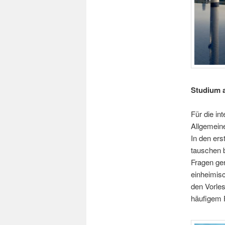
Studium 
Für die in
Allgemein
In den er
tauschen b
Fragen ger
einheimisc
den Vorles
häufigem F