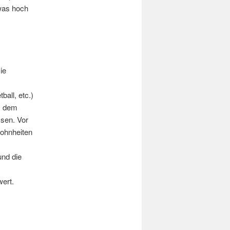
twas hoch
ie
ball, etc.)
rs dem
ssen. Vor
wohnheiten
und die
ert.