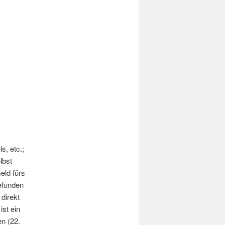
s, etc.;
lbst
eld fürs
efunden
direkt
ist ein
n (22.