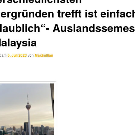
ergründen trefft ist einfac
laublich“- Auslandssemes
Malaysia
ht am
5. Juli 2023
von
Maximilian