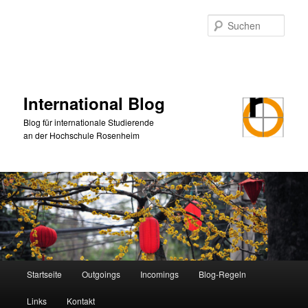
Zum
primären
Such
Inhalt
springen
International Blog
Blog für internationale Studierende
an der Hochschule Rosenheim
Hauptmenü
Startseite
Outgoings
Incomings
Blog-Regeln
Links
Kontakt