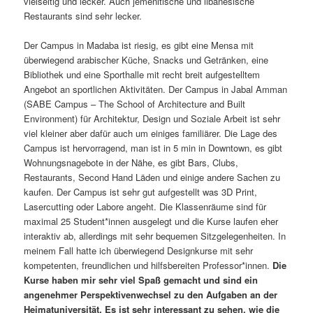
vielseitig und lecker. Auch jemenitische und libanesische
Restaurants sind sehr lecker.
Der Campus in Madaba ist riesig, es gibt eine Mensa mit
überwiegend arabischer Küche, Snacks und Getränken, eine
Bibliothek und eine Sporthalle mit recht breit aufgestelltem
Angebot an sportlichen Aktivitäten. Der Campus in Jabal Amman
(SABE Campus – The School of Architecture and Built
Environment) für Architektur, Design und Soziale Arbeit ist sehr
viel kleiner aber dafür auch um einiges familiärer. Die Lage des
Campus ist hervorragend, man ist in 5 min in Downtown, es gibt
Wohnungsnagebote in der Nähe, es gibt Bars, Clubs,
Restaurants, Second Hand Läden und einige andere Sachen zu
kaufen. Der Campus ist sehr gut aufgestellt was 3D Print,
Lasercutting oder Labore angeht. Die Klassenräume sind für
maximal 25 Student*innen ausgelegt und die Kurse laufen eher
interaktiv ab, allerdings mit sehr bequemen Sitzgelegenheiten. In
meinem Fall hatte ich überwiegend Designkurse mit sehr
kompetenten, freundlichen und hilfsbereiten Professor*innen.
Die
Kurse haben mir sehr viel Spaß gemacht und sind ein
angenehmer Perspektivenwechsel zu den Aufgaben an der
Heimatuniversität. Es ist sehr interessant zu sehen, wie die