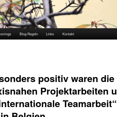
comings
Blog-Regeln
Links
Kontakt
sonders positiv waren die
xisnahen Projektarbeiten 
internationale Teamarbeit“
 in Belgien