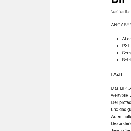
Veröffentlic
ANGABEN
AI a
PXL 
Som
Betr
FAZIT
Das BIP „A
wertvolle 
Der profe
und das g
Aufenthalt
Besonders 
Teamarbeit