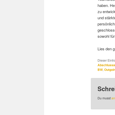
haben. Her
zu entwick
und stärk
persönlich
geschloss
sowohl für
Lies den 
Dieser Eint
Abschlussa
BW
,
Outgo
Schre
Du musst
an