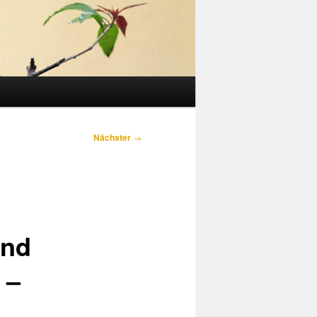
Nächster
→
und
 –