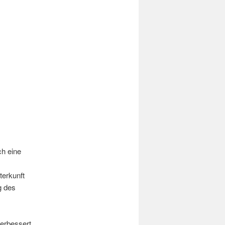
ch eine
terkunft
g des
verbessert