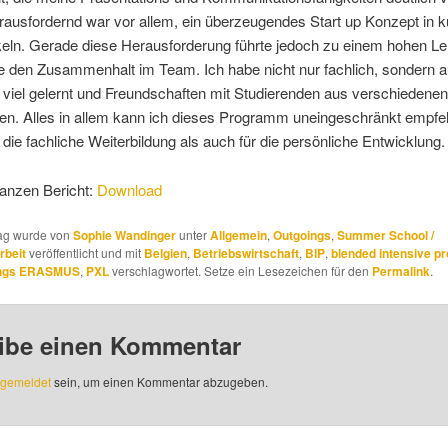
ausfordernd war vor allem, ein überzeugendes Start up Konzept in ku
eln. Gerade diese Herausforderung führte jedoch zu einem hohen Le
te den Zusammenhalt im Team. Ich habe nicht nur fachlich, sondern 
 viel gelernt und Freundschaften mit Studierenden aus verschiedene
en. Alles in allem kann ich dieses Programm uneingeschränkt empfe
 die fachliche Weiterbildung als auch für die persönliche Entwicklung.
ganzen Bericht:
Download
rag wurde von
Sophie Wandinger
unter
Allgemein
,
Outgoings
,
Summer School /
rbeit
veröffentlicht und mit
Belgien
,
Betriebswirtschaft
,
BIP
,
blended intensive 
ings ERASMUS
,
PXL
verschlagwortet. Setze ein Lesezeichen für den
Permalink
.
ibe einen Kommentar
gemeldet
sein, um einen Kommentar abzugeben.