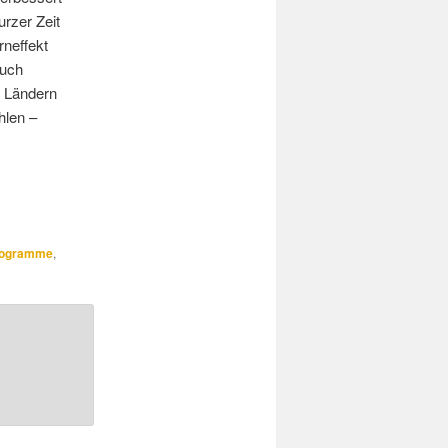
rzer Zeit
rneffekt
auch
n Ländern
hlen –
programme
,