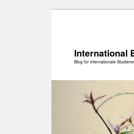
Zum
primären
Inhalt
springen
International 
Blog für internationale Studie