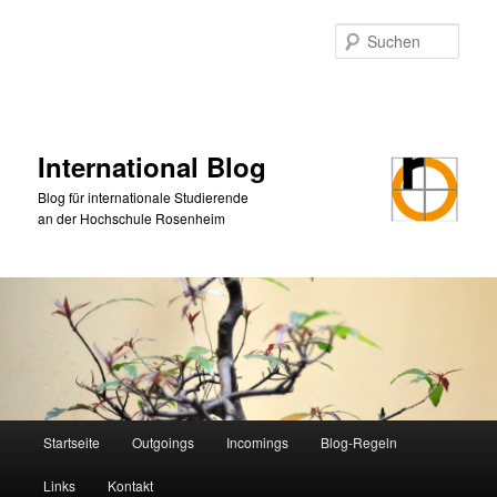
Zum
primären
Such
Inhalt
springen
International Blog
Blog für internationale Studierende
an der Hochschule Rosenheim
Hauptmenü
Startseite
Outgoings
Incomings
Blog-Regeln
Links
Kontakt