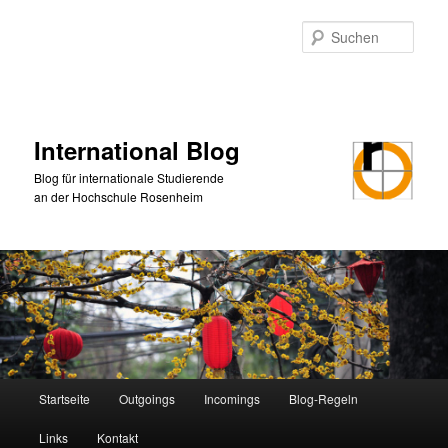
Zum
primären
Such
Inhalt
springen
International Blog
Blog für internationale Studierende
an der Hochschule Rosenheim
Hauptmenü
Startseite
Outgoings
Incomings
Blog-Regeln
Links
Kontakt