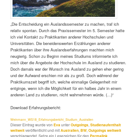
„Die Entscheidung ein Auslandssemester zu machen, traf ich
relativ spontan. Durch das Praxissemester im 5. Semester hatte
ich viel Kontakt zu Praktikanten anderer Hochschulen und
Universitäten. Die beneidenswerten Erzählungen anderer
Praktikanten über ihre Auslandserfahrungen machten mich
neugierig. Schon zu Beginn meines Studiums informierte ich
mich über die Angebote der Hochschule im Ausland zu studieren.
Doch damals war der Wunsch ins Ausland zu gehen eher gering
und der Aufwand erschien mir als zu groß. Doch während der
Praktikumszeit begriff ich, welche einmalige Gelegenheit mir
entginge, wenn ich die Möglichkeit für ein halbes Jahr in einem
anderen Land zu studieren, nicht wahrnehmen würde. (…)“
Download Erfahrungsbericht:
Weinmann_WS18_Erfahrungsbericht_Studium_Australien
Dieser Eintrag wurde von
Eva
unter
Outgoings
,
Studienaufenthalt
weltweit
veröffentlicht und mit
Australien
,
BW
,
Outgoings weltweit
verschlagwortet. Setze ein Lesezeichen für den
Permalink
.