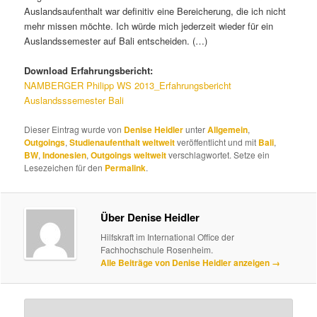
Auslandsaufenthalt war definitiv eine Bereicherung, die ich nicht
mehr missen möchte. Ich würde mich jederzeit wieder für ein
Auslandssemester auf Bali entscheiden. (…)
Download Erfahrungsbericht:
NAMBERGER Philipp WS 2013_Erfahrungsbericht
Auslandsssemester Bali
Dieser Eintrag wurde von
Denise Heidler
unter
Allgemein
,
Outgoings
,
Studienaufenthalt weltweit
veröffentlicht und mit
Bali
,
BW
,
Indonesien
,
Outgoings weltweit
verschlagwortet. Setze ein
Lesezeichen für den
Permalink
.
Über Denise Heidler
Hilfskraft im International Office der
Fachhochschule Rosenheim.
Alle Beiträge von Denise Heidler anzeigen
→