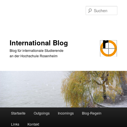
Zum
primären
Such
Inhalt
springen
International Blog
Blog für internationale Studierende
an der Hochschule Rosenheim
Hauptmenü
Startseite
Outgoings
Incomings
Blog-Regeln
Links
Kontakt