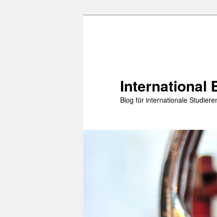
Zum
primären
Inhalt
springen
International 
Blog für internationale Studie