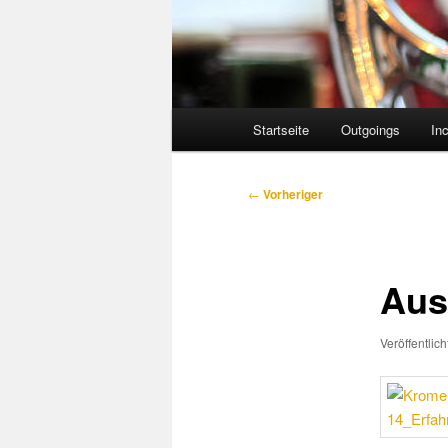
Hauptmenü
Startseite
Outgoings
In
Beitragsnavigation
←
Vorheriger
Aus
Veröffentlic