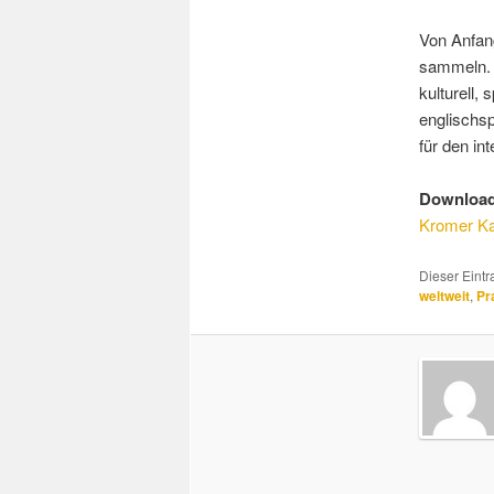
Von Anfang
sammeln. I
kulturell,
englischsp
für den in
Download
Kromer Ka
Dieser Eint
weltweit
,
Pr