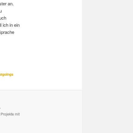
ter an.
u
auch
 ich in ein
 Sprache
tgoings
r
Projekte mit