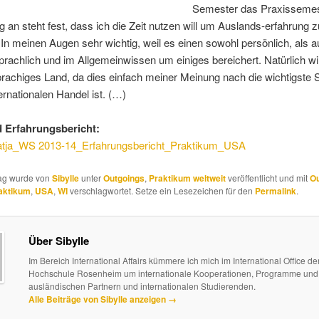
Semester das Praxissemes
 an steht fest, dass ich die Zeit nutzen will um Auslands-erfahrung z
n meinen Augen sehr wichtig, weil es einen sowohl persönlich, als 
 sprachlich und im Allgemeinwissen um einiges bereichert. Natürlich will
rachiges Land, da dies einfach meiner Meinung nach die wichtigste
ternationalen Handel ist. (…)
 Erfahrungsbericht:
tja_WS 2013-14_Erfahrungsbericht_Praktikum_USA
rag wurde von
Sibylle
unter
Outgoings
,
Praktikum weltweit
veröffentlicht und mit
Ou
aktikum
,
USA
,
WI
verschlagwortet. Setze ein Lesezeichen für den
Permalink
.
Über Sibylle
Im Bereich International Affairs kümmere ich mich im International Office de
Hochschule Rosenheim um internationale Kooperationen, Programme und 
ausländischen Partnern und internationalen Studierenden.
Alle Beiträge von Sibylle anzeigen
→