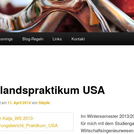
comings
Blog-Regeln
Links
Kontakt
landspraktikum USA
ht am
11. April 2014
von
Sibylle
Im Wintersemester 2013/20
für mich mit dem Studieng
Wirtschaftsingenieurwesen