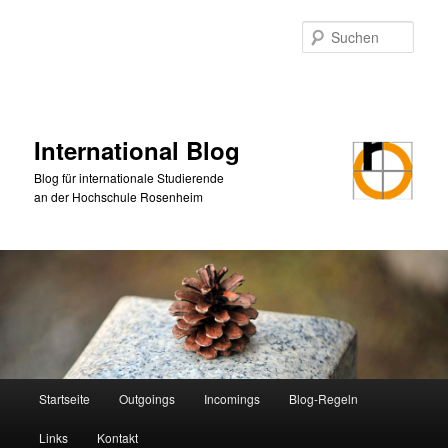
Zum
primären
Such
Inhalt
springen
International Blog
Blog für internationale Studierende
an der Hochschule Rosenheim
Hauptmenü
Startseite
Outgoings
Incomings
Blog-Regeln
Links
Kontakt