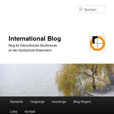
Zum
primären
Such
Inhalt
springen
International Blog
Blog für internationale Studierende
an der Hochschule Rosenheim
Hauptmenü
Startseite
Outgoings
Incomings
Blog-Regeln
Links
Kontakt