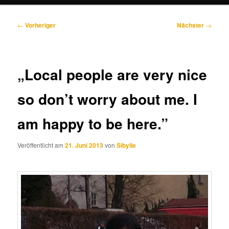
Beitragsnavigation
←
Vorheriger
Nächster
→
„Local people are very nice
so don’t worry about me. I
am happy to be here.”
Veröffentlicht am
21. Juni 2013
von
Sibylle