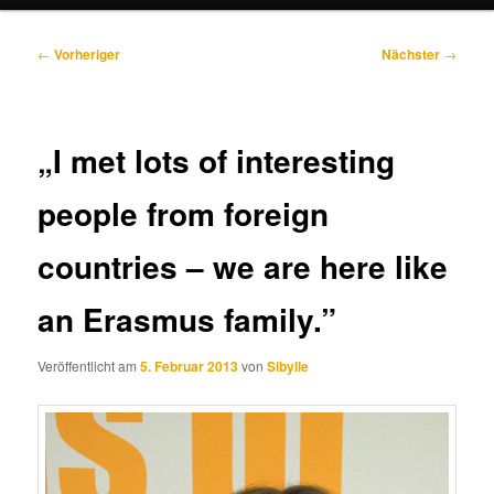
Beitragsnavigation
←
Vorheriger
Nächster
→
„I met lots of interesting
people from foreign
countries – we are here like
an Erasmus family.”
Veröffentlicht am
5. Februar 2013
von
Sibylle