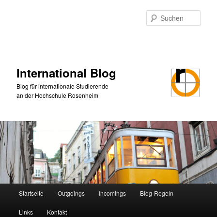
Zum
primären
Such
Inhalt
springen
International Blog
Blog für internationale Studierende
an der Hochschule Rosenheim
Hauptmenü
Startseite
Outgoings
Incomings
Blog-Regeln
Links
Kontakt