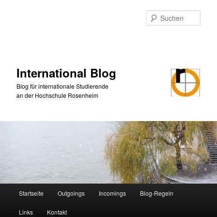
Zum
primären
Such
Inhalt
springen
International Blog
Blog für internationale Studierende
an der Hochschule Rosenheim
Hauptmenü
Startseite
Outgoings
Incomings
Blog-Regeln
Links
Kontakt