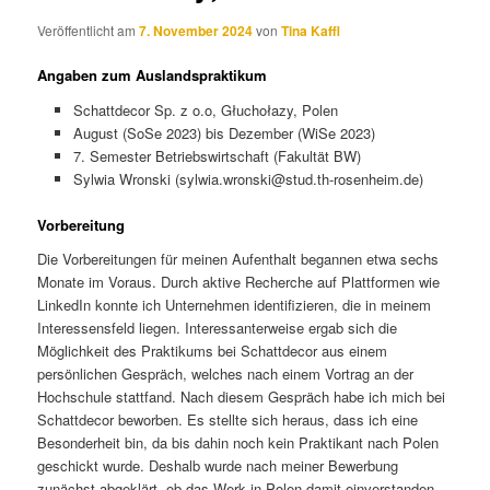
Veröffentlicht am
7. November 2024
von
Tina Kaffl
Angaben zum Auslandspraktikum
Schattdecor Sp. z o.o, Głuchołazy, Polen
August (SoSe 2023) bis Dezember (WiSe 2023)
7. Semester Betriebswirtschaft (Fakultät BW)
Sylwia Wronski (sylwia.wronski@stud.th-rosenheim.de)
Vorbereitung
Die Vorbereitungen für meinen Aufenthalt begannen etwa sechs
Monate im Voraus. Durch aktive Recherche auf Plattformen wie
LinkedIn konnte ich Unternehmen identifizieren, die in meinem
Interessensfeld liegen. Interessanterweise ergab sich die
Möglichkeit des Praktikums bei Schattdecor aus einem
persönlichen Gespräch, welches nach einem Vortrag an der
Hochschule stattfand. Nach diesem Gespräch habe ich mich bei
Schattdecor beworben. Es stellte sich heraus, dass ich eine
Besonderheit bin, da bis dahin noch kein Praktikant nach Polen
geschickt wurde. Deshalb wurde nach meiner Bewerbung
zunächst abgeklärt, ob das Werk in Polen damit einverstanden