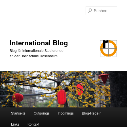
Zum
primären
Such
Inhalt
springen
International Blog
Blog für internationale Studierende
an der Hochschule Rosenheim
Hauptmenü
Startseite
Outgoings
Incomings
Blog-Regeln
Links
Kontakt