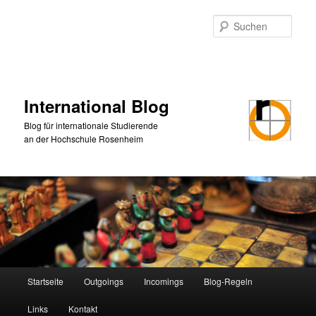
Zum
primären
Such
Inhalt
springen
International Blog
Blog für internationale Studierende
an der Hochschule Rosenheim
Hauptmenü
Startseite
Outgoings
Incomings
Blog-Regeln
Links
Kontakt