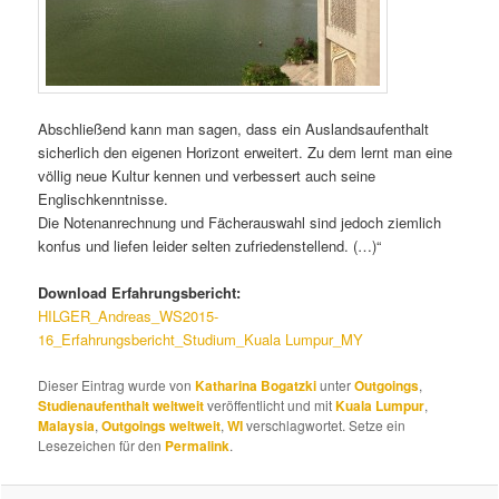
Abschließend kann man sagen, dass ein Auslandsaufenthalt
sicherlich den eigenen Horizont erweitert. Zu dem lernt man eine
völlig neue Kultur kennen und verbessert auch seine
Englischkenntnisse.
Die Notenanrechnung und Fächerauswahl sind jedoch ziemlich
konfus und liefen leider selten zufriedenstellend. (…)“
Download Erfahrungsbericht:
HILGER_Andreas_WS2015-
16_Erfahrungsbericht_Studium_Kuala Lumpur_MY
Dieser Eintrag wurde von
Katharina Bogatzki
unter
Outgoings
,
Studienaufenthalt weltweit
veröffentlicht und mit
Kuala Lumpur
,
Malaysia
,
Outgoings weltweit
,
WI
verschlagwortet. Setze ein
Lesezeichen für den
Permalink
.