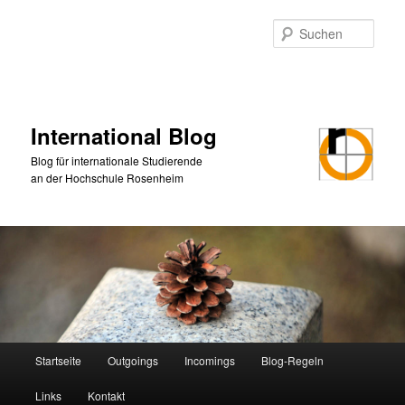
Zum
primären
Such
Inhalt
springen
International Blog
Blog für internationale Studierende
an der Hochschule Rosenheim
Hauptmenü
Startseite
Outgoings
Incomings
Blog-Regeln
Links
Kontakt