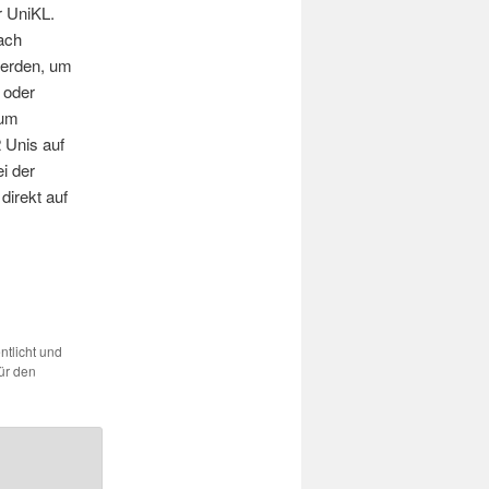
r UniKL.
nach
werden, um
 oder
zum
Unis auf
i der
irekt auf
ntlicht und
ür den