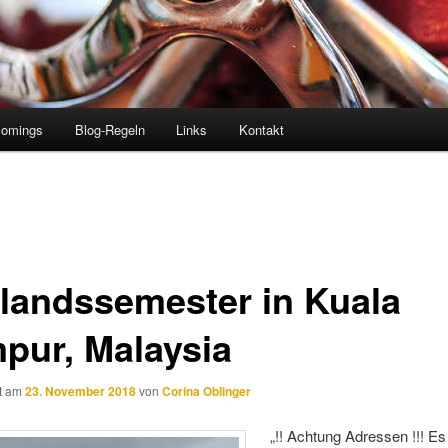
comings
Blog-Regeln
Links
Kontakt
landssemester in Kuala
pur, Malaysia
ht am
23. November 2018
von
Corina Oblinger
„!! Achtung Adressen !!! Es 