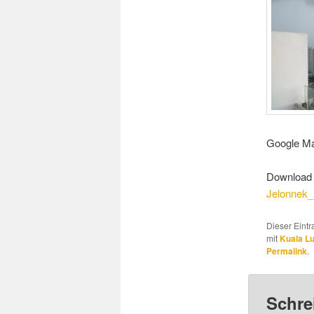
Google Ma
Download 
Jelonnek
Dieser Eint
mit
Kuala L
Permalink
.
Schre