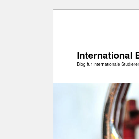
Zum
primären
Inhalt
springen
International 
Blog für internationale Studie