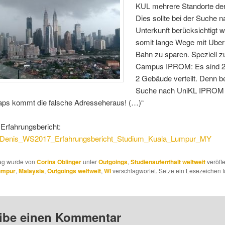
KUL mehrere Standorte de
Dies sollte bei der Suche 
Unterkunft berücksichtigt 
somit lange Wege mit Uber
Bahn zu sparen. Speziell 
Campus IPROM: Es sind 2 
2 Gebäude verteilt. Denn be
Suche nach UniKL IPROM d
ps kommt die falsche Adresseheraus! (…)“
Erfahrungsbericht:
_Denis_WS2017_Erfahrungsbericht_Studium_Kuala_Lumpur_MY
rag wurde von
Corina Oblinger
unter
Outgoings
,
Studienaufenthalt weltweit
veröffe
umpur
,
Malaysia
,
Outgoings weltweit
,
WI
verschlagwortet. Setze ein Lesezeichen f
ibe einen Kommentar