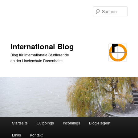
Zum
primären
Such
Inhalt
springen
International Blog
Blog für internationale Studierende
an der Hochschule Rosenheim
Hauptmenü
Startseite
Outgoings
Incomings
Blog-Regeln
Links
Kontakt