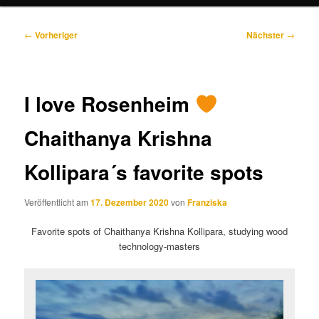
Beitragsnavigation
←
Vorheriger
Nächster
→
I love Rosenheim
Chaithanya Krishna
Kollipara´s favorite spots
Veröffentlicht am
17. Dezember 2020
von
Franziska
Favorite spots of Chaithanya Krishna Kollipara, studying wood
technology-masters