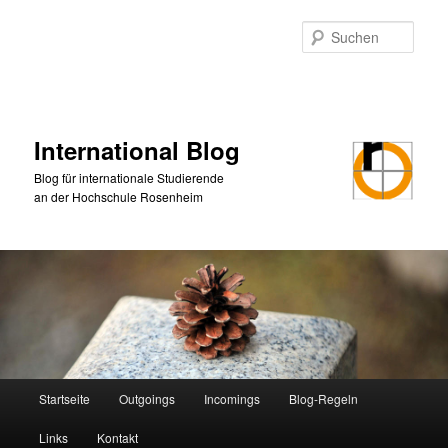
Zum
primären
Such
Inhalt
springen
International Blog
Blog für internationale Studierende
an der Hochschule Rosenheim
Hauptmenü
Startseite
Outgoings
Incomings
Blog-Regeln
Links
Kontakt