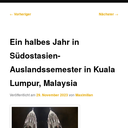
Beitragsnavigation
←
Vorheriger
Nächster
→
Ein halbes Jahr in
Südostasien-
Auslandssemester in Kuala
Lumpur, Malaysia
Veröffentlicht am
29. November 2023
von
Maximilian